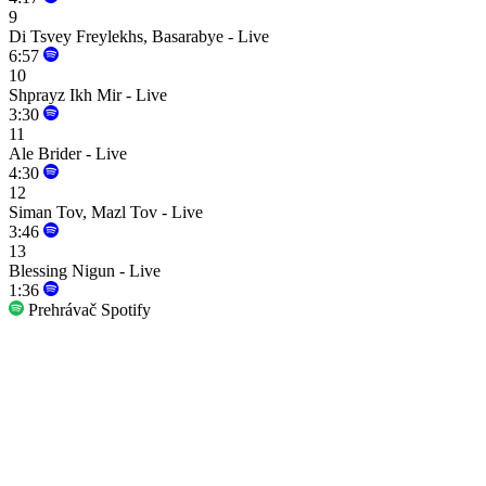
9
Di Tsvey Freylekhs, Basarabye - Live
6:57
10
Shprayz Ikh Mir - Live
3:30
11
Ale Brider - Live
4:30
12
Siman Tov, Mazl Tov - Live
3:46
13
Blessing Nigun - Live
1:36
Prehrávač Spotify