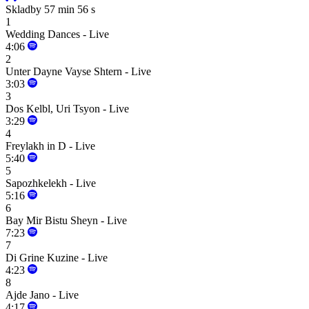
Skladby
57 min 56 s
1
Wedding Dances - Live
4:06
2
Unter Dayne Vayse Shtern - Live
3:03
3
Dos Kelbl, Uri Tsyon - Live
3:29
4
Freylakh in D - Live
5:40
5
Sapozhkelekh - Live
5:16
6
Bay Mir Bistu Sheyn - Live
7:23
7
Di Grine Kuzine - Live
4:23
8
Ajde Jano - Live
4:17