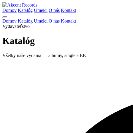
Domov
Katalóg
Umelci
O nás
Kontakt
Domov
Katalóg
Umelci
O nás
Kontakt
Vydavateľstvo
Katalóg
Všetky naše vydania — albumy, single a EP.