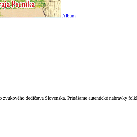
Album
o zvukového dedičstva Slovenska. Prinášame autentické nahrávky fol